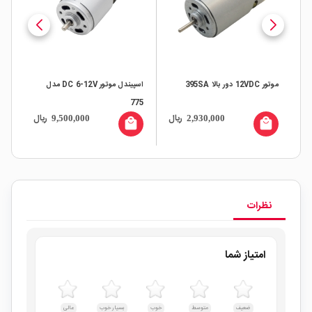
موتور 12VDC دور بالا 395SA
اسپیندل موتور DC 6-12V مدل
موتور گر
775
ال
ریال
ریال
9,500,000
2,930,000
all
local_mall
local_mall
نظرات
امتیاز شما
ضعیف
متوسط
خوب
بسیار خوب
عالی