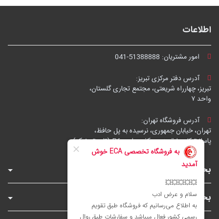
اطلاعات
امور مشتریان:
041-51388888
آدرس دفتر مرکزی تبریز:
تبریز، چهارراه شریعتی، مجتمع تجاری گلستان،
واحد ۷
آدرس فروشگاه تهران:
تهران، خیابان جمهوری، نرسیده به پل حافظ،
پاساژ توکل، طبقه زیرهمکف، واحد B6 (تاپ ترونیک)
بخش‌های فروشگاه
بخش‌های سایت