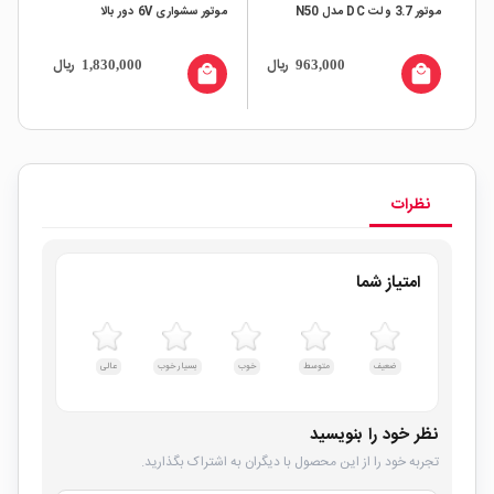
موتور 3.7 ولت DC مدل N50
موتور سشواری 6V دور بالا
ولت ad
ال
ریال
ریال
1,830,000
963,000
all
local_mall
local_mall
نظرات
امتیاز شما
ضعیف
متوسط
خوب
بسیار خوب
عالی
نظر خود را بنویسید
تجربه خود را از این محصول با دیگران به اشتراک بگذارید.