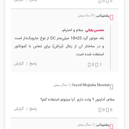
0
0
پشتیبانی
10 ماه پیش
|
سلام و احترام،
محسن بابائی
بله، موتور گرد 25×18 میلی‌متر DC از نوع جاروبک‌دار است
و در ساختار آن از زغال (براش) برای تماس با کموتاتور
استفاده شده است.
پاسخ
|
گزارش
0
1
Seyed Mojtaba Hoseini
1 سال پیش
|
سلام، آداپتور ۹ ولت دارم. آیا میتونم استفاده کنم؟
پاسخ
|
گزارش
0
0
پشتیبانی
1 سال پیش
|