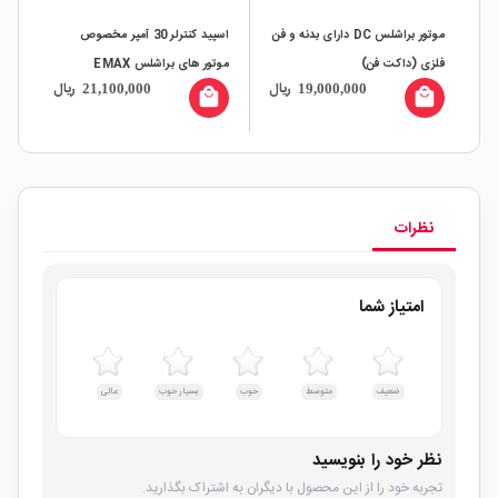
موتور براشلس DC دارای بدنه و فن
اسپید کنترلر 30 آمپر مخصوص
فلزی (داکت فن)
موتور های براشلس EMAX
ال
ریال
ریال
21,100,000
19,000,000
(CCW)
BLHeli
all
local_mall
local_mall
نظرات
امتیاز شما
ضعیف
متوسط
خوب
بسیار خوب
عالی
نظر خود را بنویسید
تجربه خود را از این محصول با دیگران به اشتراک بگذارید.