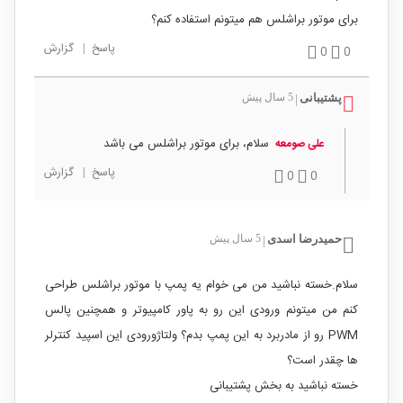
برای موتور براشلس هم میتونم استفاده کنم؟
پاسخ
|
گزارش
0
0
پشتیبانی
5 سال پیش
|
سلام، برای موتور براشلس می باشد
علی صومعه
پاسخ
|
گزارش
0
0
حمیدرضا اسدی
5 سال پیش
|
سلام.خسته نباشید من می خوام یه پمپ با موتور براشلس طراحی
کنم من میتونم ورودی این رو به پاور کامپیوتر و همچنین پالس
PWM رو از مادربرد به این پمپ بدم؟ ولتاژورودی این اسپید کنترلر
ها چقدر است؟
خسته نباشید به بخش پشتیبانی