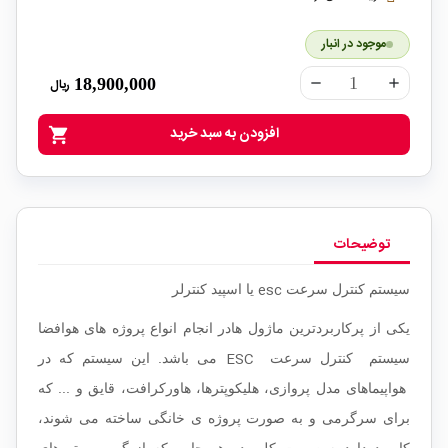
موجود در انبار
18,900,000
ریال
remove
add
افزودن به سبد خرید
shopping_cart
توضیحات
esc
سیستم کنترل سرعت
یا اسپید کنترلر
یکی از پرکاربردترین
ماژول ها
در انجام انواع پروژه های هوافضا
ESC
سیستم کنترل سرعت
می باشد. این سیستم که در
هواپیماهای مدل پروازی، هلیکوپترها، هاورکرافت، قایق و ... که
برای سرگرمی و به صورت پروژه ی خانگی ساخته می شوند،
کاربرد دارد.
به صورت کلی در هر جایی که از گروه موتورهای