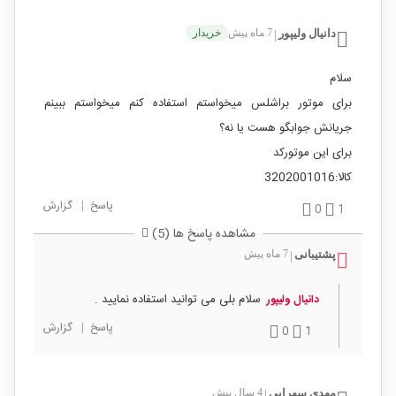
دانیال ولیپور
7 ماه پیش
خریدار
|
سلام
برای موتور براشلس میخواستم استفاده کنم میخواستم ببینم
جریانش جوابگو هست یا نه؟
برای این موتورکد
کالا:3202001016
پاسخ
|
گزارش
0
1
مشاهده پاسخ ها (5)
پشتیبانی
7 ماه پیش
|
سلام بلی می توانید استفاده نمایید .
دانیال ولیپور
پاسخ
|
گزارش
0
1
مهدی سهرابی
4 سال پیش
|