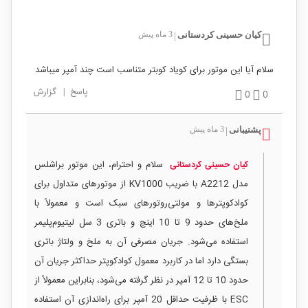
کیان حسینی کردستانی
3 ماه پیش
|
سلام آیا این موتور برای کویاد کوبتر متناسب است چند آمپر میباشد
پاسخ
|
گزارش
0
0
پشتیبانی
3 ماه پیش
|
سلام و احترام، این موتور براشلس
کیان حسینی کردستانی
مدل A2212 با ضریب KV1000 از موتورهای متداول برای
کوادکوپترها و مولتی‌روتورهای سبک است و معمولاً با
ملخ‌های حدود 9 تا 10 اینچ و باتری 3 سل لیتیوم‌پلیمر
استفاده می‌شود. جریان مصرفی آن به ملخ و ولتاژ باتری
بستگی دارد اما در کاربرد معمول کوادکوپتر حداکثر جریان آن
حدود 10 تا 12 آمپر در نظر گرفته می‌شود، بنابراین معمولاً از
ESC با ظرفیت حداقل 20 آمپر برای راه‌اندازی آن استفاده