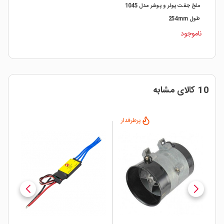
ملخ جفت پولر و پوشر مدل 1045
طول 254mm
ناموجود
10 کالای مشابه
ار
پرطرفدار