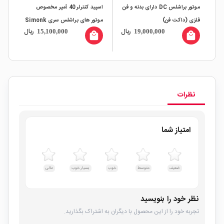
موتور براشلس DC دارای بدنه و فن
اسپید کنترلر 40 آمپر مخصوص
فلزی (داکت فن)
موتور های براشلس سری Simonk
ال
ریال
ریال
15,100,000
19,000,000
li
Firmware
all
local_mall
local_mall
نظرات
امتیاز شما
ضعیف
متوسط
خوب
بسیار خوب
عالی
نظر خود را بنویسید
تجربه خود را از این محصول با دیگران به اشتراک بگذارید.