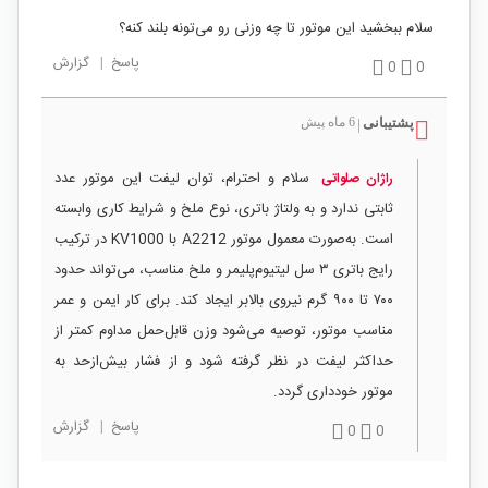
سلام ببخشید این موتور تا چه وزنی رو می‌تونه بلند کنه؟
پاسخ
|
گزارش
0
0
پشتیبانی
6 ماه پیش
|
سلام و احترام، توان لیفت این موتور عدد
راژان صلواتی
ثابتی ندارد و به ولتاژ باتری، نوع ملخ و شرایط کاری وابسته
است. به‌صورت معمول موتور A2212 با KV1000 در ترکیب
رایج باتری ۳ سل لیتیوم‌پلیمر و ملخ مناسب، می‌تواند حدود
۷۰۰ تا ۹۰۰ گرم نیروی بالابر ایجاد کند. برای کار ایمن و عمر
مناسب موتور، توصیه می‌شود وزن قابل‌حمل مداوم کمتر از
حداکثر لیفت در نظر گرفته شود و از فشار بیش‌ازحد به
موتور خودداری گردد.
پاسخ
|
گزارش
0
0