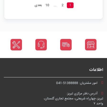
1
2
...
10
بعدی
اطلاعات
امور مشتریان:
041-51388888
آدرس دفتر مرکزی تبریز:
تبریز، چهارراه شریعتی، مجتمع تجاری گلستان،
واحد ۷