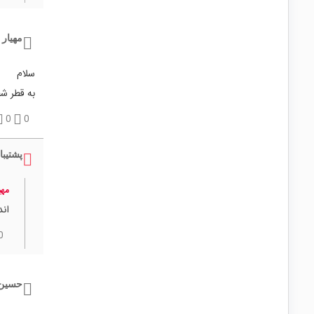
مهیار 
سلام
به قطر شفت 2 میلی متر میش
0
0
پشتیبا
مهی
انداز
0
حسین