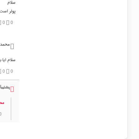
سلام
پولر است 
0
0
محمد 
سلام ایا برای 
0
0
پشتیبا
محم
0