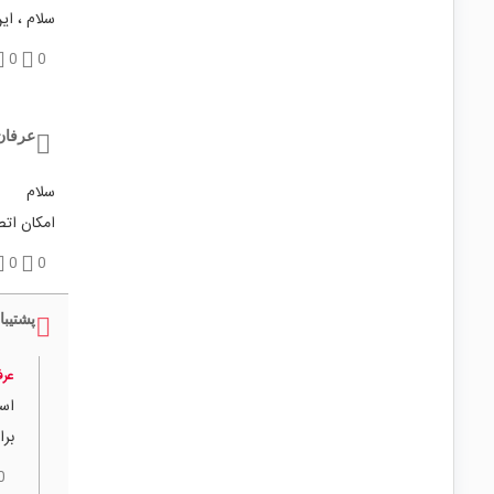
سلام ، ا
0
0
عرفان
سلام
امکان اتصال به موتور 004139
0
0
پشتیبا
عرف
است
بر
0