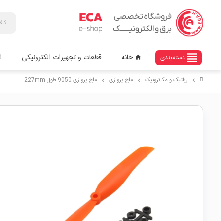
view_headline
خانه
قطعات و تجهیزات الکترونیکی
ا
دسته‌بندی
home
رباتیک و مکاترونیک
ملخ پروازی
ملخ پروازی 9050 طول 227mm
chevron_right
chevron_right
chevron_right