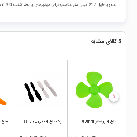
ملخ با طول 227 میلی متر مناسب برای موتورهای با قطر شفت تا 6.3 میلی متر است. به همراه این ملخ ها، واشر تبدیل قطر شفت در سایزهای 3، 3.2، 3.5، 4، 4.8، 5، 6 و 6.35 میلی متر ارائه می شود.
5 کالای مشابه
local_mall
local_mall
local_mall
ملخ 4 پر سایز 80mm
پک ملخ 4 تایی H107L
ملخ 3 پر سایز 80mm