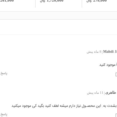
ریال
ریال
261,000
1,720,000
278,000
Mahdi J
8 ماه پیش
|
ً موجود کنید
پاسخ
طاهری
11 ماه پیش
|
بشدت به. این محصـول نیاز دارم میشه لطف کنید بگید کی موجود میکنید
پاسخ