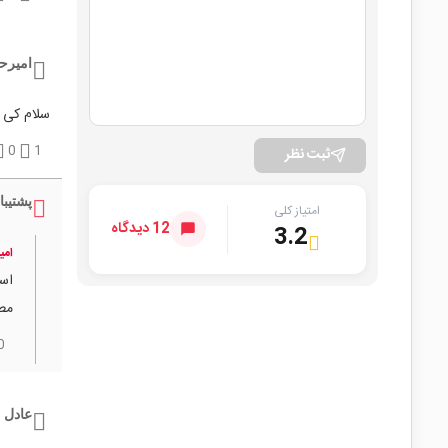
امیرح
سلام کی 
0
1
ثبت نظر
پشتیبا
امتیاز کلی
12 دیدگاه
3.2
امی
است
مط
0
عادل 