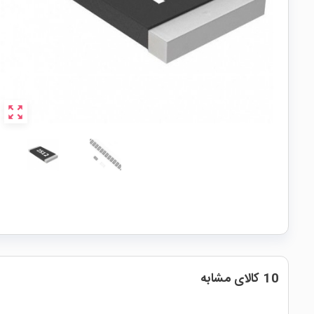
zoom_out_map
10 کالای مشابه