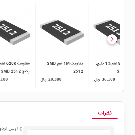
local_mall
local_mall
local_mall
مت 82 اهم %1 پکیج
مقاومت 1M اهم SMD
مقاومت 620K اهم %1
2512
پکیج SMD 2512
512
ریال
ریال
ریال
36,100
29,300
نظرات
اولین فردی