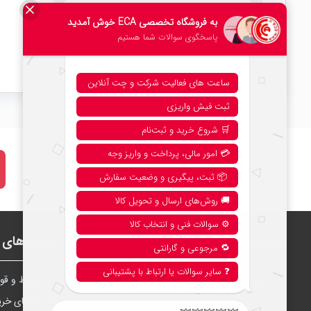
امتیاز کلی
0 دیدگاه
5.0
نحوه خرید از فروشگاه
بخش‌های ف
اطلاعات
شرايط و قوا
امور مشتریان:
041-51388888
راهنمای خری