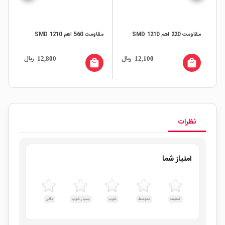
مقاومت 220 اهم SMD 1210
مقاومت 560 اهم SMD 1210
مقاومت 
ال
ریال
ریال
12,800
12,100
all
local_mall
local_mall
نظرات
امتیاز شما
ضعیف
متوسط
خوب
بسیار خوب
عالی