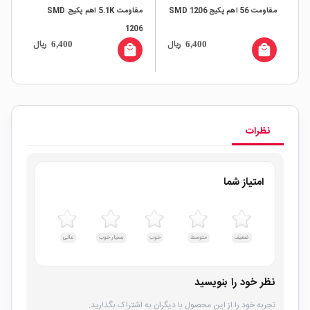
مقاومت 56 اهم پکیج SMD 1206
مقاومت 5.1K اهم پکیج SMD
06
1206
ال
ریال
ریال
6,400
6,400
all
local_mall
local_mall
نظرات
امتیاز شما
ضعیف
متوسط
خوب
بسیار خوب
عالی
نظر خود را بنویسید
تجربه خود را از این محصول با دیگران به اشتراک بگذارید.