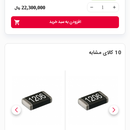
22,300,000
ریال
remove
add
افزودن به سبد خرید
shopping_cart
10 کالای مشابه