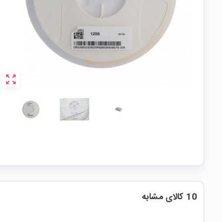
zoom_out_map
10 کالای مشابه