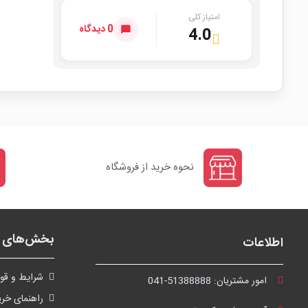
امتیاز کلی
0 دیدگاه
4.0
نحوه خرید از فروشگاه
بخش‌های ف
اطلاعات
شرايط و قوا
امور مشتریان:
041-51388888
راهنمای خری