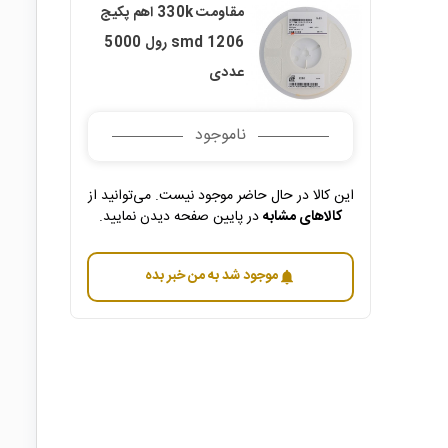
مقاومت 330k اهم پکیج
1206 smd رول 5000
عددی
ناموجود
این کالا در حال حاضر موجود نیست. می‌توانید از
کالاهای مشابه
در پایین صفحه دیدن نمایید.
موجود شد به من خبر بده
notifications