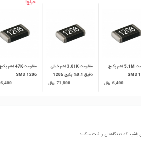
حراج!
local_mall
local_mall
مقاومت 5.1M اهم پکیج
مقاومت 3.01K اهم خیلی
مقاومت 47K اهم پکی
SMD 1
دقیق 0.1% پکیج 1206
SMD 1206
SMD
ریال
ریال
6,400
71,800
6,400
 باشید که دیدگاهتان را ثبت میکنید