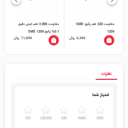
مقاومت 220 اهم پکیج SMD
مقاومت 3.65K اهم خیلی دقیق
1206
0.1% پکیج 1206 SMD
0.1% پکیج 1206
ال
ریال
ریال
71,800
6,400
all
local_mall
local_mall
نظرات
امتیاز شما
ضعیف
متوسط
خوب
بسیار خوب
عالی