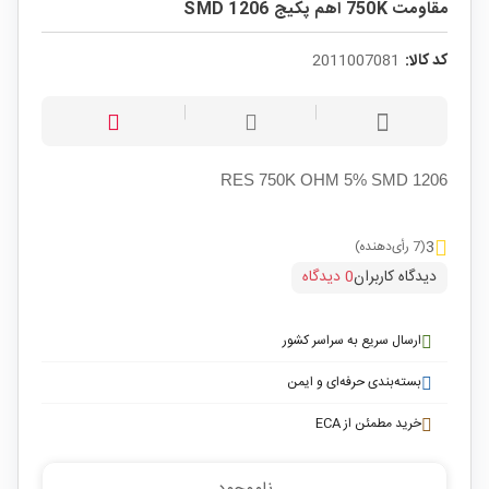
مقاومت 750K اهم پکیج SMD 1206
کد کالا:
2011007081
RES 750K OHM 5% SMD 1206
3
(7 رأی‌دهنده)
دیدگاه کاربران
0 دیدگاه
ارسال سریع به سراسر کشور
بسته‌بندی حرفه‌ای و ایمن
خرید مطمئن از ECA