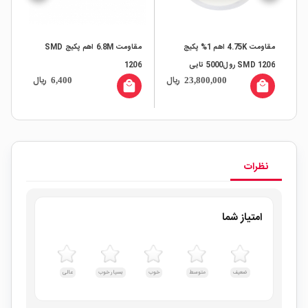
مقاومت 4.75K اهم 1% پکیج
مقاومت 6.8M اهم پکیج SMD
SMD 1206 رول5000 تایی
1206
SMD رول 
ال
ریال
ریال
6,400
23,800,000
all
local_mall
local_mall
نظرات
امتیاز شما
ضعیف
متوسط
خوب
بسیار خوب
عالی