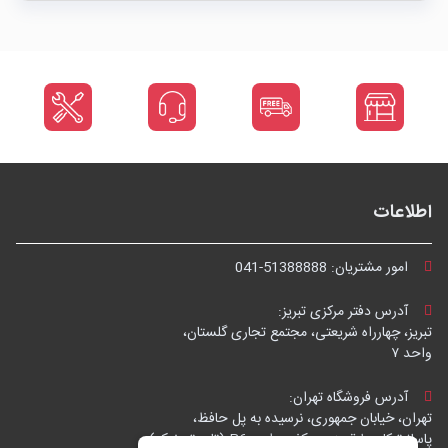
اطلاعات
امور مشتریان:
041-51388888
آدرس دفتر مرکزی تبریز:
تبریز، چهارراه شریعتی، مجتمع تجاری گلستان،
واحد ۷
آدرس فروشگاه تهران:
تهران، خیابان جمهوری، نرسیده به پل حافظ،
پاساژ توکل، طبقه زیرهمکف، واحد B6 (تاپ ترونیک)