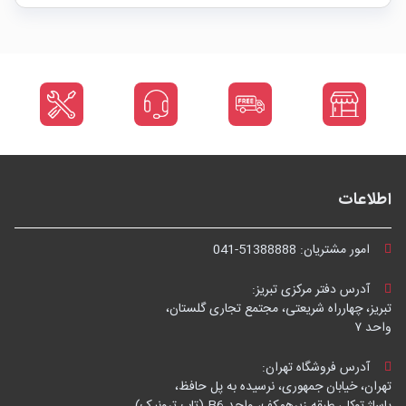
اطلاعات
امور مشتریان:
041-51388888
آدرس دفتر مرکزی تبریز:
تبریز، چهارراه شریعتی، مجتمع تجاری گلستان،
واحد ۷
آدرس فروشگاه تهران:
تهران، خیابان جمهوری، نرسیده به پل حافظ،
پاساژ توکل، طبقه زیرهمکف، واحد B6 (تاپ ترونیک)