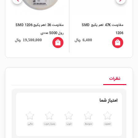
ای
مقاومت 47K اهم پکیج SMD
مقاومت 36 اهم پکیج SMD 1206
1206
رول 5000 عددی
06
ال
ریال
ریال
19,500,000
6,400
all
local_mall
local_mall
نظرات
امتیاز شما
ضعیف
متوسط
خوب
بسیار خوب
عالی