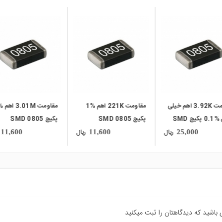
local_mall
local_mall
مقاومت 3.92K اهم خیلی
مقاومت 221K اهم %1
دقیق %0.1 پکیج SMD
پکیج SMD 0805
پکیج 0805 SMD
0
ریال
ریال
11,600
11,600
25,000
 باشید که دیدگاهتان را ثبت میکنید