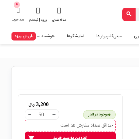
0
search
سبد خرید
علاقه‌مندی
ورود | ثبت‌نام
ری
مینی‌کامپیوترها
نمایشگرها
هوشمند سازی
فروش ویژه
3,200
ریال
موجود در انبار
remove
add
حداقل تعداد سفارش 50 است
افزودن به سبد خرید
shopping_cart