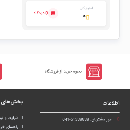
امتیاز کلی
0 دیدگاه
۰
نحوه خرید از فروشگاه
بخش‌های ف
اطلاعات
شرايط و قوا
امور مشتریان:
041-51388888
راهنمای خری