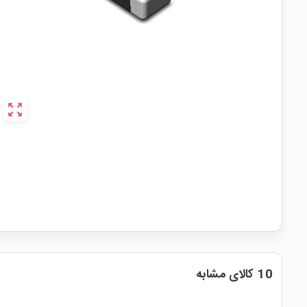
zoom_out_map
10 کالای مشابه