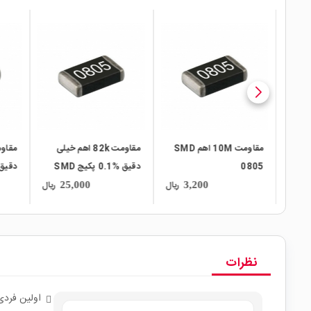
local_mall
local_mall
local_mall
ت 21K اهم %0.5
مقاومت 10M اهم SMD
مقاومت 82k اهم خیلی
0805
دقیق %0.1 پکیج SMD
805
0805
ریال
ریال
ریال
25,000
3,200
نظرات
اولین فردی