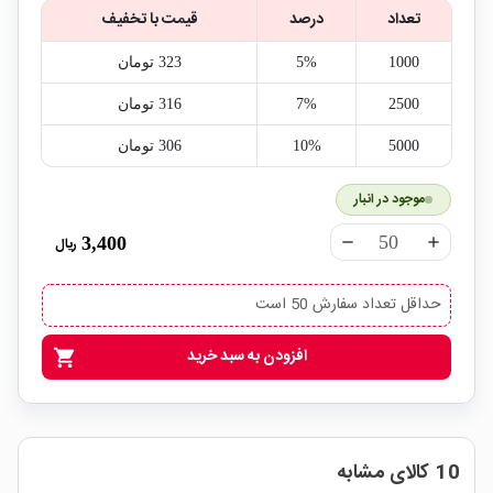
تعداد
درصد
قیمت با تخفیف
1000
5%
323‎ تومان
2500
7%
316‎ تومان
5000
10%
306‎ تومان
موجود در انبار
3,400
ریال
remove
add
حداقل تعداد سفارش 50 است
افزودن به سبد خرید
shopping_cart
10 کالای مشابه