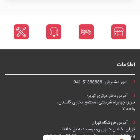
اطلاعات
امور مشتریان:
041-51388888
آدرس دفتر مرکزی تبریز:
تبریز، چهارراه شریعتی، مجتمع تجاری گلستان،
واحد ۷
آدرس فروشگاه تهران:
تهران، خیابان جمهوری، نرسیده به پل حافظ،
پاساژ توکل، طبقه زیرهمکف، واحد B6 (تاپ ترونیک)