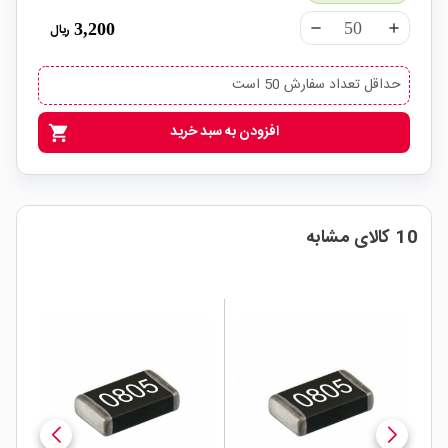
3,200
ریال
remove
add
حداقل تعداد سفارش 50 است
افزودن به سبد خرید
shopping_cart
10 کالای مشابه