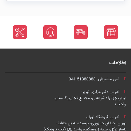
اطلاعات
امور مشتریان:
041-51388888
آدرس دفتر مرکزی تبریز:
تبریز، چهارراه شریعتی، مجتمع تجاری گلستان،
واحد ۷
آدرس فروشگاه تهران:
تهران، خیابان جمهوری، نرسیده به پل حافظ،
پاساژ توکل، طبقه زیرهمکف، واحد B6 (تاپ ترونیک)