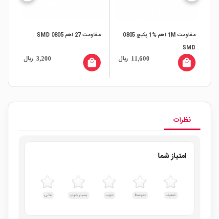
مقاومت 1M اهم %1 پکیج 0805
مقاومت 27 اهم SMD 0805
05
SMD
ال
ریال
ریال
3,200
11,600
all
local_mall
local_mall
نظرات
امتیاز شما
ضعیف
متوسط
خوب
بسیار خوب
عالی