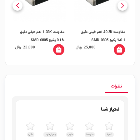
مقاومت 40.2K اهم خیلی دقیق
مقاومت 1.33K اهم خیلی دقیق
0.1% پکیج 0805 SMD
%0.1 پکیج SMD 0805
%0.1 پکیج SMD 0805
ال
ریال
ریال
25,000
25,000
all
local_mall
local_mall
نظرات
امتیاز شما
ضعیف
متوسط
خوب
بسیار خوب
عالی