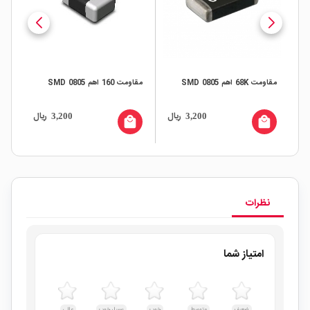
 %1 پکیج 0805
مقاومت 68K اهم SMD 0805
مقاومت 160 اهم SMD 0805
05
ال
ریال
ریال
3,200
3,200
all
local_mall
local_mall
نظرات
امتیاز شما
ضعیف
متوسط
خوب
بسیار خوب
عالی