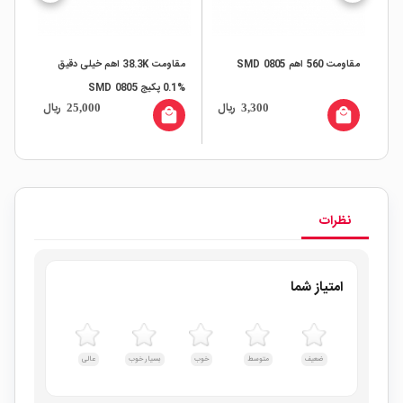
مقاومت 560 اهم SMD 0805
مقاومت 38.3K اهم خیلی دقیق
%0.1 پکیج SMD 0805
 0805
ال
ریال
ریال
25,000
3,300
all
local_mall
local_mall
نظرات
امتیاز شما
ضعیف
متوسط
خوب
بسیار خوب
عالی