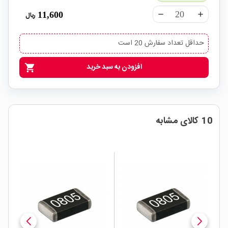
11,600
ریال
remove
add
حداقل تعداد سفارش 20 است
افزودن به سبد خرید
shopping_cart
10 کالای مشابه