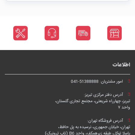
اطلاعات
امور مشتریان:
041-51388888
آدرس دفتر مرکزی تبریز:
تبریز، چهارراه شریعتی، مجتمع تجاری گلستان،
واحد ۷
آدرس فروشگاه تهران:
تهران، خیابان جمهوری، نرسیده به پل حافظ،
پاساژ توکل، طبقه زیرهمکف، واحد B6 (تاپ ترونیک)