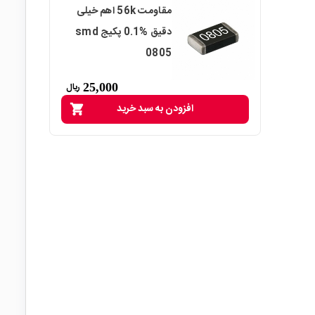
مقاومت 56k اهم خیلی
دقیق %0.1 پکیج smd
0805
25,000
ریال
افزودن به سبد خرید
shopping_cart