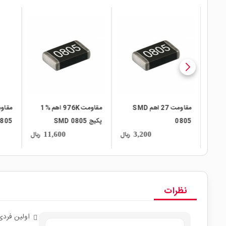
local_mall
local_mall
local_mall
 SMD
مقاومت 27 اهم SMD
مقاومت 976K اهم %1
0805
پکیج SMD 0805
805
ریال
ریال
ریال
11,600
3,200
نظرات
اولین فردی