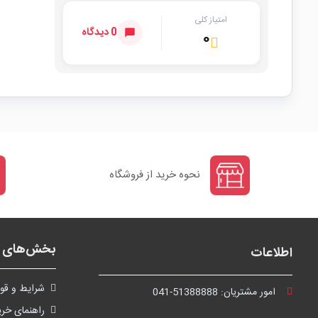
امتیاز کلی
0 دیدگاه
۰
نحوه خرید از فروشگاه
بخش‌های ف
اطلاعات
شرايط و قوا
امور مشتریان:
041-51388888
راهنمای خری