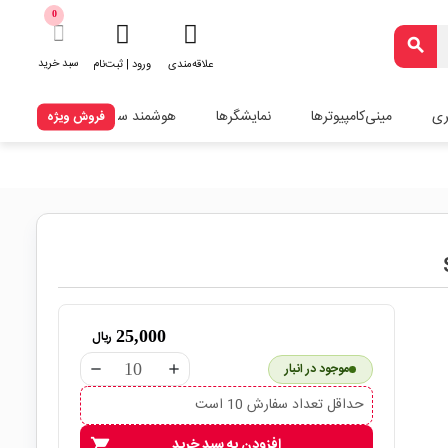
0
search
سبد خرید
علاقه‌مندی
ورود | ثبت‌نام
ری
مینی‌کامپیوترها
نمایشگرها
هوشمند سازی
فروش ویژه
25,000
ریال
موجود در انبار
remove
add
حداقل تعداد سفارش 10 است
افزودن به سبد خرید
shopping_cart