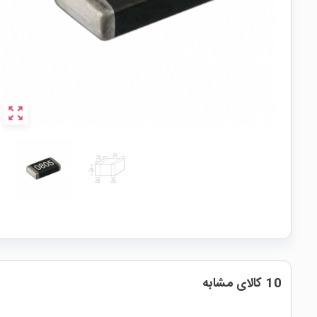
zoom_out_map
10 کالای مشابه