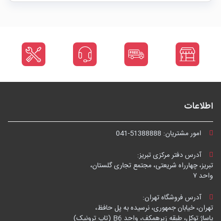
اطلاعات
امور مشتریان:
041-51388888
آدرس دفتر مرکزی تبریز:
تبریز، چهارراه شریعتی، مجتمع تجاری گلستان،
واحد ۷
آدرس فروشگاه تهران:
تهران، خیابان جمهوری، نرسیده به پل حافظ،
پاساژ توکل، طبقه زیرهمکف، واحد B6 (تاپ ترونیک)