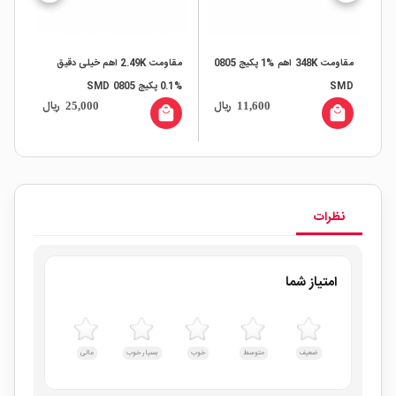
مقاومت 348K اهم %1 پکیج 0805
مقاومت 2.49K اهم خیلی دقیق
SMD
%0.1 پکیج SMD 0805
%0.1 پکیج SMD 0805
ال
ریال
ریال
25,000
11,600
all
local_mall
local_mall
نظرات
امتیاز شما
ضعیف
متوسط
خوب
بسیار خوب
عالی