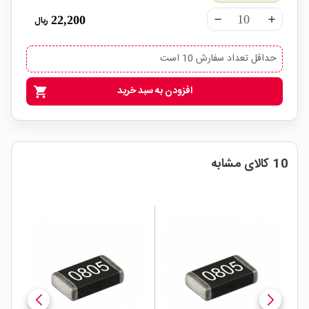
22,200
ریال
remove
add
حداقل تعداد سفارش 10 است
افزودن به سبد خرید
shopping_cart
10 کالای مشابه