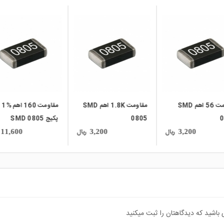
local_mall
local_mall
مقاومت 1.8K اهم SMD
مقاومت 160 اهم %1
مقاومت 6.2 اهم 
0
پکیج 0805 SMD
پکیج SMD 0805
ریال
ریال
22,200
11,600
3,200
 باشید که دیدگاهتان را ثبت میکنید