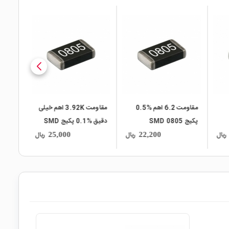
local_mall
local_mall
%0.5
مقاومت 3.92K اهم خیلی
مقاومت 348K اهم %1
دقیق %0.1 پکیج SMD
پکیج 0805 SMD
0805
ریال
ریال
ریال
11,600
25,000