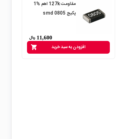
مقاومت 127k اهم %1
پکیج smd 0805
11,600
ریال
افزودن به سبد خرید
shopping_cart