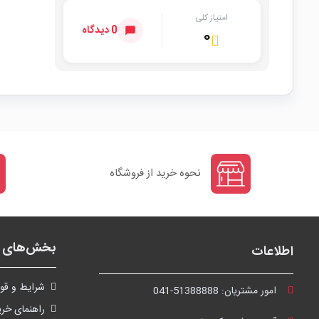
امتیاز کلی
0 دیدگاه
۰
نحوه خرید از فروشگاه
بخش‌های ف
اطلاعات
شرايط و قوا
امور مشتریان:
041-51388888
راهنمای خری