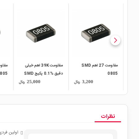
local_mall
local_mall
local_mall
 SMD
مقاومت 39K اهم خیلی
مقاومت 56 اهم SMD
دقیق %0.1 پکیج SMD
0805
805
0805
ریال
ریال
ریال
3,200
25,000
نظرات
اولین فردی