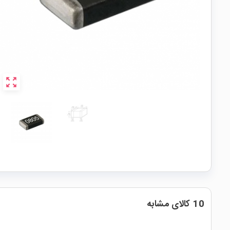
zoom_out_map
10 کالای مشابه