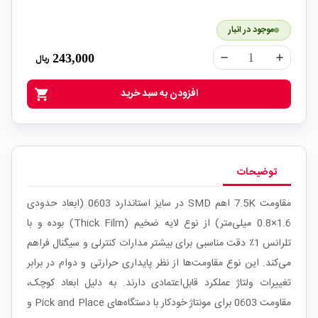
موجود در انبار
243,000
ریال
remove
add
افزودن به سبد خرید
shopping_cart
توضیحات
مقاومت 7.5K اهم SMD در سایز استاندارد 0603 (ابعاد حدودی
1.6×0.8 میلی‌متر) از نوع لایه ضخیم (Thick Film) بوده و با
تلرانس 1٪ دقت مناسبی برای بیشتر مدارات کنترلی و سیگنال فراهم
می‌کند. این نوع مقاومت‌ها از نظر پایداری حرارتی و دوام در برابر
تغییرات ولتاژ عملکرد قابل‌اعتمادی دارند. به دلیل ابعاد کوچک،
مقاومت 0603 برای مونتاژ خودکار با دستگاه‌های Pick and Place و