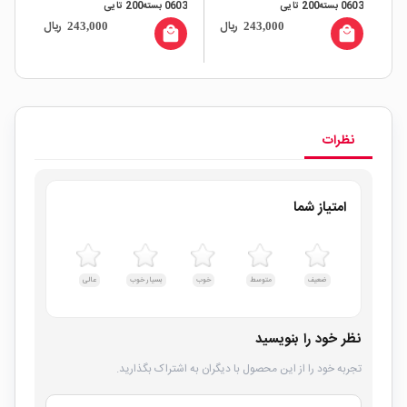
0603 بسته200 تایی
0603 بسته200 تایی
 0603
ال
ریال
ریال
243,000
243,000
all
local_mall
local_mall
نظرات
امتیاز شما
ضعیف
متوسط
خوب
بسیار خوب
عالی
نظر خود را بنویسید
تجربه خود را از این محصول با دیگران به اشتراک بگذارید.