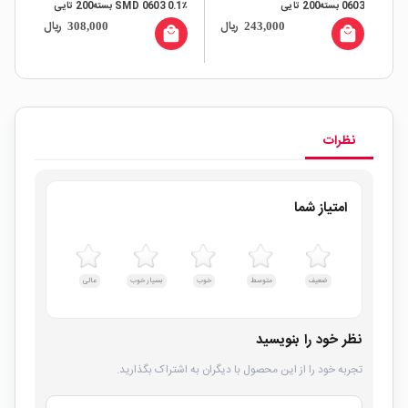
0603 بسته200 تایی
٪0.1 SMD 0603 بسته200 تایی
0603 بسته
ال
ریال
ریال
308,000
243,000
all
local_mall
local_mall
نظرات
امتیاز شما
ضعیف
متوسط
خوب
بسیار خوب
عالی
نظر خود را بنویسید
تجربه خود را از این محصول با دیگران به اشتراک بگذارید.