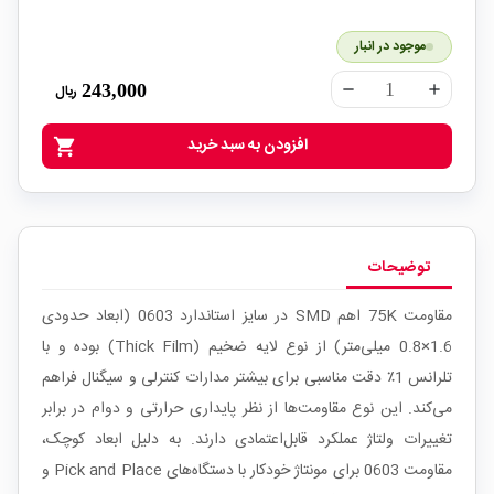
موجود در انبار
243,000
ریال
remove
add
افزودن به سبد خرید
shopping_cart
توضیحات
مقاومت 75K اهم SMD در سایز استاندارد 0603 (ابعاد حدودی
1.6×0.8 میلی‌متر) از نوع لایه ضخیم (Thick Film) بوده و با
تلرانس 1٪ دقت مناسبی برای بیشتر مدارات کنترلی و سیگنال فراهم
می‌کند. این نوع مقاومت‌ها از نظر پایداری حرارتی و دوام در برابر
تغییرات ولتاژ عملکرد قابل‌اعتمادی دارند. به دلیل ابعاد کوچک،
مقاومت 0603 برای مونتاژ خودکار با دستگاه‌های Pick and Place و