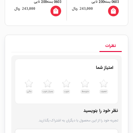
0603 بسته200 تایی
0603 بسته200 تایی
 0603
ال
ریال
ریال
243,000
243,000
all
local_mall
local_mall
نظرات
امتیاز شما
ضعیف
متوسط
خوب
بسیار خوب
عالی
نظر خود را بنویسید
تجربه خود را از این محصول با دیگران به اشتراک بگذارید.