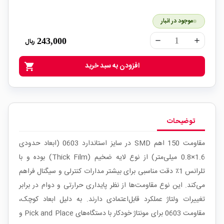
موجود در انبار
243,000
ریال
remove
add
افزودن به سبد خرید
shopping_cart
توضیحات
مقاومت 150 اهم SMD در سایز استاندارد 0603 (ابعاد حدودی
1.6×0.8 میلی‌متر) از نوع لایه ضخیم (Thick Film) بوده و با
تلرانس 1٪ دقت مناسبی برای بیشتر مدارات کنترلی و سیگنال فراهم
می‌کند. این نوع مقاومت‌ها از نظر پایداری حرارتی و دوام در برابر
تغییرات ولتاژ عملکرد قابل‌اعتمادی دارند. به دلیل ابعاد کوچک،
مقاومت 0603 برای مونتاژ خودکار با دستگاه‌های Pick and Place و