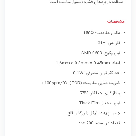
استفاده در بردهای فشرده بسیار مناسب است.
مشخصات
مقدار مقاومت: 150Ω
تلرانس: ±1٪
نوع پکیج: SMD 0603
ابعاد: 1.6mm × 0.8mm × 0.45mm
حداکثر توان مصرفی: 0.1W
ضریب دمایی مقاومت (TCR): ±100ppm/°C
ولتاژ کاری حداکثر: 75V
نوع ساختار: Thick Film
جنس پایه‌ها: نیکل با روکش قلع
تعداد در بسته: 200 عدد