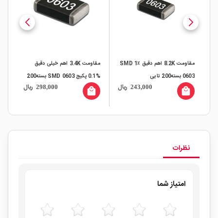
 ٪1 SMD
مقاومت 8.2K اهم دقیق ٪1 SMD
مقاومت 3.4K اهم خیلی دقیق
0603 بسته200 تایی
%0.1 پکیج SMD 0603 بسته200
0603 بسته
ال
ریال
ریال
298,000
243,000
تایی
all
local_mall
local_mall
نظرات
امتیاز شما