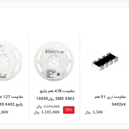
local_mall
local_mall
مقاومت 47K اهم پکیج
مقاومت اری 51 اهم
مقاومت 127 اهم 1%
SMD 0402 رول10000
04
پکیج SMD 0402
تایی
ریال
6,370,000
50%
رول10000 تایی
ریال
ریال
8,070,000
3,185,000
3,500