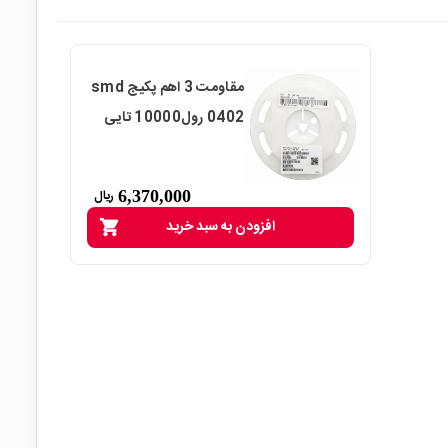
مقاومت 3 اهم پکیج smd
0402 رول10000 تایی
6,370,000
ریال
افزودن به سبد خرید
shopping_cart