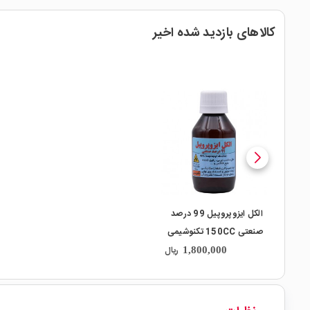
کالاهای بازدید شده اخیر
local_mall
الکل ایزوپروپیل 99 درصد
صنعتی 150CC تکنوشیمی
ریال
1,800,000