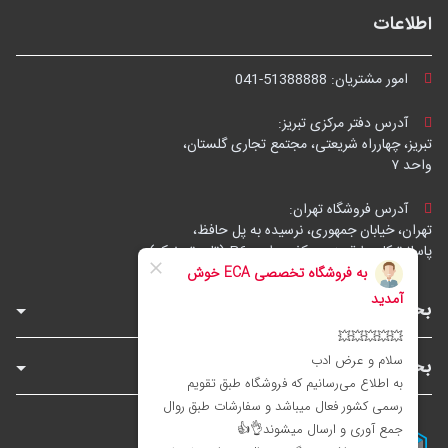
اطلاعات
امور مشتریان:
041-51388888
آدرس دفتر مرکزی تبریز:
تبریز، چهارراه شریعتی، مجتمع تجاری گلستان،
واحد ۷
آدرس فروشگاه تهران:
تهران، خیابان جمهوری، نرسیده به پل حافظ،
پاساژ توکل، طبقه زیرهمکف، واحد B6 (تاپ ترونیک)
بخش‌های فروشگاه
بخش‌های سایت