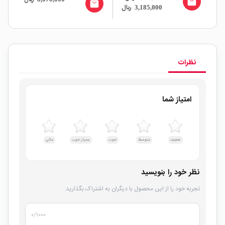
all
local_mall
local_mall
ریال
3,185,000
نظرات
امتیاز شما
ضعیف
متوسط
خوب
بسیار خوب
عالی
نظر خود را بنویسید
تجربه خود را از این محصول با دیگران به اشتراک بگذارید.
۰
/۱۰۰۰