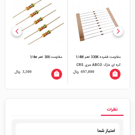
اهم 1/4w بسته200
مقاومت فشرده 330K اهم 1/4W
مقاومت 300 اهم 1/4w
مقاومت
کره ای مارک ABCO سری CRS
ال
ریال
ریال
3,500
697,000
بسته200 تایی
all
local_mall
local_mall
نظرات
امتیاز شما