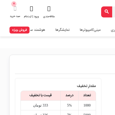
0
search
سبد خرید
علاقه‌مندی
ورود | ثبت‌نام
ری
مینی‌کامپیوترها
نمایشگرها
هوشمند سازی
فروش ویژه
مقدار تخفیف
تعداد
درصد
قیمت با تخفیف
1000
5%
333‎ تومان