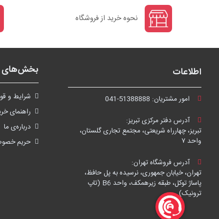
نحوه خرید از فروشگاه
بخش‌های ف
اطلاعات
شرايط و قوا
امور مشتریان:
041-51388888
راهنمای خری
آدرس دفتر مرکزی تبریز:
درباره‌ی ما
تبریز، چهارراه شریعتی، مجتمع تجاری گلستان،
واحد ۷
حریم خصو
آدرس فروشگاه تهران:
تهران، خیابان جمهوری، نرسیده به پل حافظ،
پاساژ توکل، طبقه زیرهمکف، واحد B6 (تاپ
ترونیک)