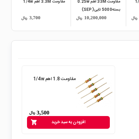
مقاومت 33M اهم 0.25w
مقاومت 3.3M اهم 1/4w
مقاومت 39 اهم 1/4w
بسته5000 تایی(SEP)
ریال
ریال
00
3,700
10,200,000
مقاومت 1.8 اهم 1/4w
3,500
ریال
افزودن به سبد خرید
shopping_cart