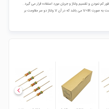
ر کم نمودن و تقسیم ولتاژ و جریان مورد استفاده قرار می گیرد .
واحد مقاومت اُهم است . این سری از مقاومتها از جنس کربن ساخته می شود و مصرف بسیاری در الکترونیک دارد. رابطه بین ولتاژ ،جریان و مقدار مقاومت به صورت V=IR می باشد که در آن V ولتاژ دو سر مقاومت بر
local_mall
local_mall