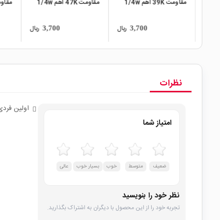
مقاومت 39K اهم 1/4w
مقاومت 47K اهم 1/4w
مقاومت 4.7M اهم 1/4w
ریال
ریال
0
3,700
3,700
نظرات
اولین فردی
امتیاز شما
ضعیف
متوسط
خوب
بسیار خوب
عالی
نظر خود را بنویسید
تجربه خود را از این محصول با دیگران به اشتراک بگذارید.