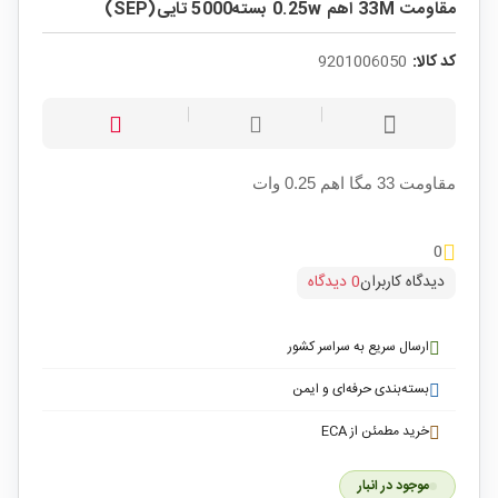
مقاومت 33M اهم 0.25w بسته5000 تایی(SEP)
کد کالا:
9201006050
مقاومت 33 مگا اهم 0.25 وات
0
دیدگاه کاربران
0 دیدگاه
ارسال سریع به سراسر کشور
بسته‌بندی حرفه‌ای و ایمن
خرید مطمئن از ECA
موجود در انبار