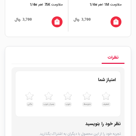
مقاومت 1M اهم 1/4w
مقاومت 75K اهم 1/4w
سیم
ال
ریال
ریال
3,700
3,700
all
local_mall
local_mall
نظرات
امتیاز شما
ضعیف
متوسط
خوب
بسیار خوب
عالی
نظر خود را بنویسید
تجربه خود را از این محصول با دیگران به اشتراک بگذارید.