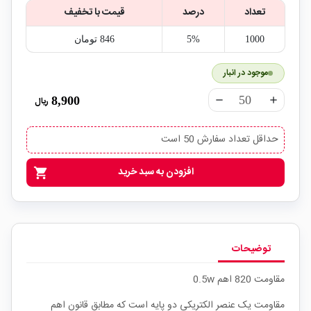
تعداد
درصد
قیمت با تخفیف
1000
5%
846‎ تومان
موجود در انبار
8,900
ریال
remove
add
حداقل تعداد سفارش 50 است
افزودن به سبد خرید
shopping_cart
توضیحات
مقاومت 820 اهم 0.5w
مقاومت یک عنصر الکتریکی دو پایه است که مطابق قانون اهم