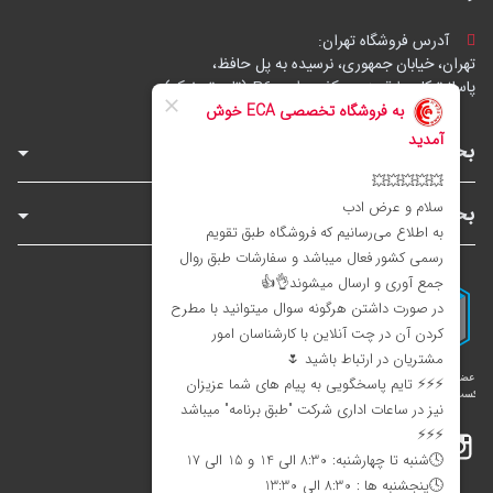
آدرس فروشگاه تهران:
تهران، خیابان جمهوری، نرسیده به پل حافظ،
پاساژ توکل، طبقه زیرهمکف، واحد B6 (تاپ ترونیک)
بخش‌های فروشگاه
بخش‌های سایت
اینستاگرام
تلگرام
بله