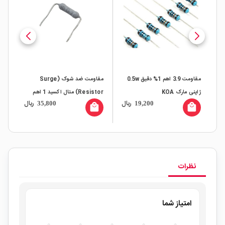
مقاومت 3.9 اهم 1% دقیق 0.5w
مقاومت ضد شوک (Surge
ژاپنی مارک KOA
Resistor) متال اکسید 1 اهم
ال
ریال
ریال
35,800
19,200
0.5W ژاپنی مارک
بسته200
all
local_mall
local_mall
MATSUSHITA
نظرات
امتیاز شما