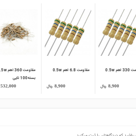
local_mall
local_mall
اهم 0.5w
مقاومت 6.8 اهم 0.5w
مقاومت 360 اهم
بسته100 تایی
ریال
ریال
532,000
8,900
8,900
 باشید که دیدگاهتان را ثبت میکنید