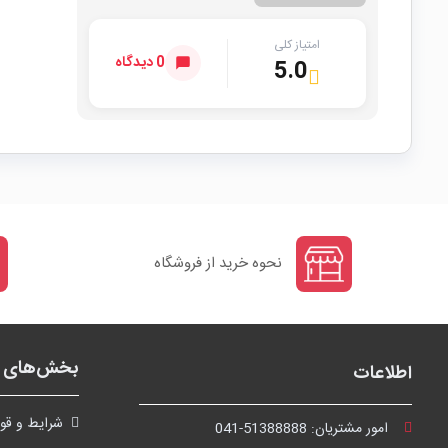
امتیاز کلی
0 دیدگاه
5.0
نحوه خرید از فروشگاه
بخش‌های ف
اطلاعات
شرايط و قوا
امور مشتریان:
041-51388888