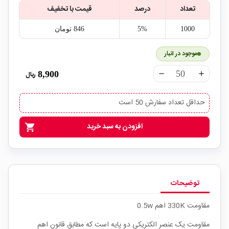
تعداد
درصد
قیمت با تخفیف
1000
5%
846‎ تومان
موجود در انبار
8,900
ریال
remove
add
حداقل تعداد سفارش 50 است
افزودن به سبد خرید
shopping_cart
توضیحات
مقاومت 330K اهم 0.5w
مقاومت یک عنصر الکتریکی دو پایه است که مطابق قانون اهم