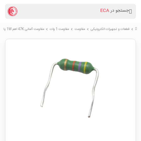
جستجو در
ECA
قطعات و تجهیزات الکترونیکی
مقاومت
مقاومت 1 وات
مقاومت آلمانی 47K اهم 1W پایه خم
chevron_right
chevron_right
chevron_right
chevron_right