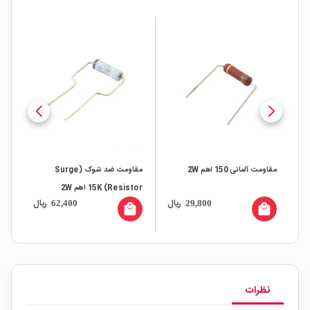
مقاومت آلمانی 150 اهم 2W
مقاومت ضد شوک (Surge
مقاومت
Resistor) 15K اهم 2W
ال
ریال
ریال
62,400
29,800
all
local_mall
local_mall
نظرات