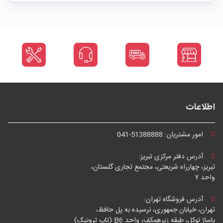
اطلاعات
امور مشتریان:
041-51388888
آدرس دفتر مرکزی تبریز:
تبریز، چهارراه شریعتی، مجتمع تجاری گلستان،
واحد ۷
آدرس فروشگاه تهران:
تهران، خیابان جمهوری، نرسیده به پل حافظ،
پاساژ توکل، طبقه زیرهمکف، واحد B6 (تاپ ترونیک)