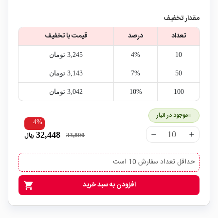
مقدار تخفیف
تعداد
درصد
قیمت با تخفیف
10
4%
3,245‎ تومان
50
7%
3,143‎ تومان
100
10%
3,042‎ تومان
موجود در انبار
4%
32,448
ریال
remove
add
33,800
حداقل تعداد سفارش 10 است
افزودن به سبد خرید
shopping_cart