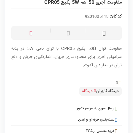
مقاومت آجری 50 اهم 5W پکیج CPR05
کد کالا:
9201005118
مقاومت توان 50Ω پکیج CPR05 با توان نامی 5W در بدنه
سرامیکی آجری برای محدودسازی جریان، اندازه‌گیری جریان و دفع
توان در مدارهای قدرت.
0
دیدگاه کاربران
0 دیدگاه
ارسال سریع به سراسر کشور
بسته‌بندی حرفه‌ای و ایمن
خرید مطمئن از ECA