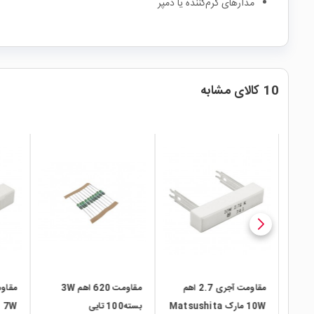
مدارهای گرم‌کننده یا دمپر
10 کالای مشابه
local_mall
local_mall
local_mall
مقاوم
مقاومت آجری 2.7 اهم
مقاومت 620 اهم 3W
مقاومت آجری 6.8K اهم
Matsushita
بسته100 تایی
7W پکیج CPR07