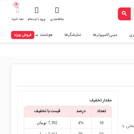
0
search
سبد خرید
علاقه‌مندی
ورود | ثبت‌نام
ری
مینی‌کامپیوترها
نمایشگرها
هوشمند سازی
فروش ویژه
مقدار تخفیف
تعداد
درصد
قیمت با تخفیف
10
4%
7,392‎ تومان
و صنعتی با