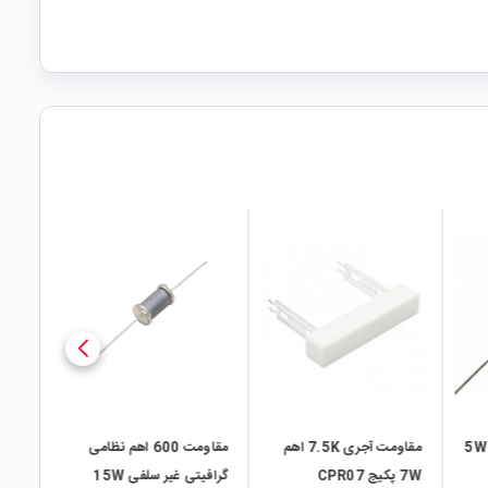
local_mall
local_mall
مقاومت آجری 7.5K اهم
مقاومت 600 اهم نظامی
مقاومت متال اکسید نظامی
گرافیتی غیر سلفی 15W
30 اهم 3W آلمانی