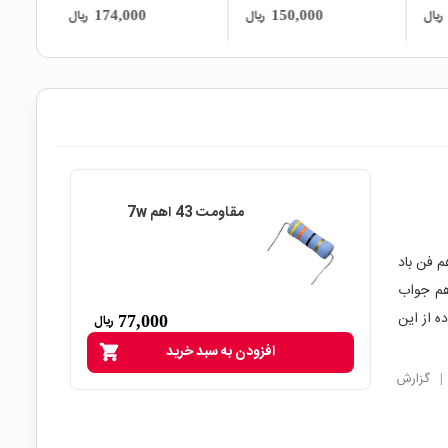
آلمانی SIEMENS
SIEMENS
ریال
ریال
ریال
120,000
174,000
1
مقاومت 43 اهم 7w
م فن باد
هم جواب
ستفاده میکردم استفاده از این
77,000
ریال
افزودن به سبد خرید
shopping_cart
|
گزارش