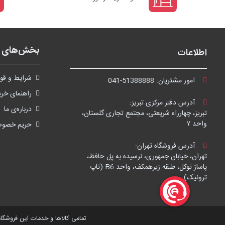
بخش‌های ف
اطلاعات
شرايط و قوا
امور مشتریان:
041-51388888
راهنمای خری
آدرس دفتر مرکزی تبریز:
درباره‌ی ما
تبریز، چهارراه شریعتی، مجتمع تجاری گلستان،
واحد ۷
حریم خصو
آدرس فروشگاه تهران:
تهران، خیابان جمهوری، نرسیده به پل حافظ،
پاساژ توکل، طبقه زیرهمکف، واحد B6 (تاپ
ترونیک)
تمامی کالاها و خدمات این فروشگاه