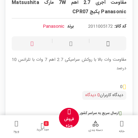
مقاومت آجری 2.7 اهم 7W مارک Matsushita
Panasonic پکیج CPR07
کد کالا:
2011005172
برند
Panasonic
مقاومت وات بالا با روکش سرامیکی 2.7 اهم 7 وات با تلرانس 10
درصد
0
دیدگاه کاربران
0 دیدگاه
ارسال سریع به سراسر کشور
فروش
0
بسته‌بندی حرفه‌ای و ایمن
ویژه
سبد خرید
دسته بندی
خانه
ورود
خرید مطمئن از ECA