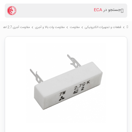
جستجو در
ECA
قطعات و تجهیزات الکترونیکی
مقاومت
مقاومت وات بالا و آجری
مقاومت آجری 2.7 اهم 7W مارک Matsushita Panasonic پکیج CPR07
chevron_right
chevron_right
chevron_right
chevron_right