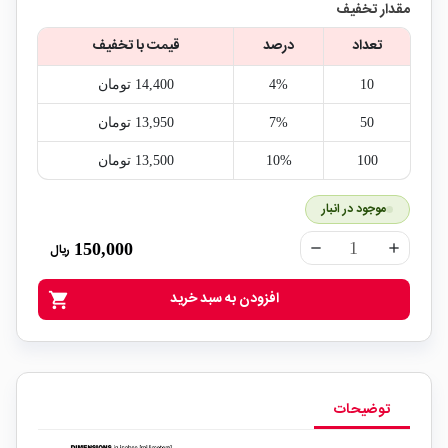
مقدار تخفیف
تعداد
درصد
قیمت با تخفیف
10
4%
14,400‎ تومان
50
7%
13,950‎ تومان
100
10%
13,500‎ تومان
موجود در انبار
150,000
ریال
remove
add
افزودن به سبد خرید
shopping_cart
توضیحات