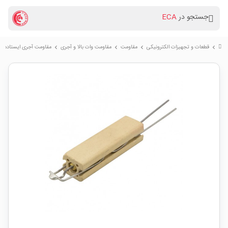
جستجو در
ECA
قطعات و تجهیزات الکترونیکی
مقاومت
مقاومت وات بالا و آجری
مقاومت آجری ایستاده 2.4 اهم 9W پکیج SBCH8
chevron_right
chevron_right
chevron_right
chevron_right