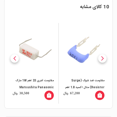
10 کالای مشابه
مقاومت ضد شوک (Surge
مقاومت آجری 33 اهم 1W مارک
Resistor) متال اکسید 1.8 اهم
Matsushita Panasonic
07
ال
ریال
ریال
30,500
67,200
3W مارک NOBLE مدل RSS3FB
all
local_mall
local_mall