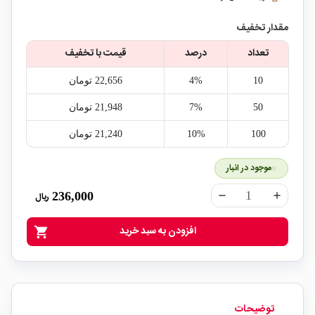
مقدار تخفیف
تعداد
درصد
قیمت با تخفیف
10
4%
22,656‎ تومان
50
7%
21,948‎ تومان
100
10%
21,240‎ تومان
موجود در انبار
236,000
ریال
remove
add
افزودن به سبد خرید
shopping_cart
توضیحات