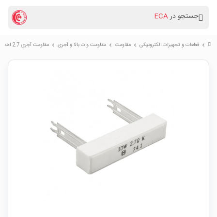
جستجو در
ECA
قطعات و تجهیزات الکترونیکی
مقاومت
مقاومت وات بالا و آجری
مقاومت آجری 2.7 اهم 10W مارک Matsushita پکیج CPR10
chevron_right
chevron_right
chevron_right
chevron_right