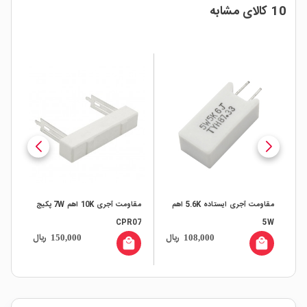
10 کالای مشابه
مقاومت آجری ایستاده 5.6K اهم
مقاومت آجری 10K اهم 7W پکیج
مقاو
CPR07
5W
ال
ریال
ریال
150,000
108,000
all
local_mall
local_mall