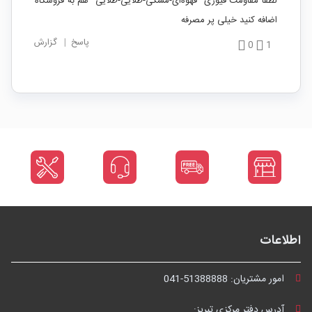
لطفا مقاومت فیوزی "قهوه‌ای-مشکی-طلایی-طلایی" هم به فروشگاه
اضافه کنید خیلی پر مصرفه
پاسخ
|
گزارش
0
1
اطلاعات
امور مشتریان:
041-51388888
آدرس دفتر مرکزی تبریز: