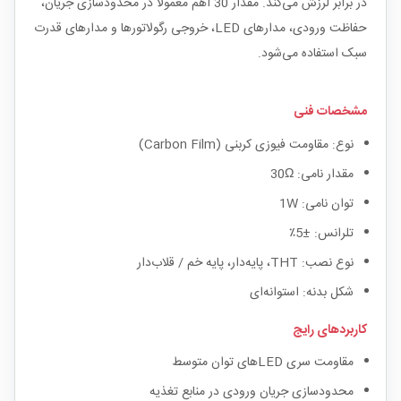
در برابر لرزش می‌کند. مقدار 30 اهم معمولاً در محدودسازی جریان،
حفاظت ورودی، مدارهای LED، خروجی رگولاتورها و مدارهای قدرت
سبک استفاده می‌شود.
مشخصات فنی
نوع: مقاومت فیوزی کربنی (Carbon Film)
مقدار نامی: 30Ω
توان نامی: 1W
تلرانس: ±5٪
نوع نصب: THT، پایه‌دار، پایه خم / قلاب‌دار
شکل بدنه: استوانه‌ای
کاربردهای رایج
مقاومت سری LEDهای توان متوسط
محدودسازی جریان ورودی در منابع تغذیه