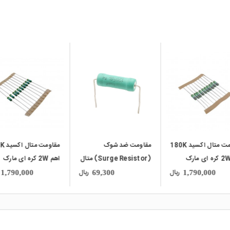
local_mall
local_mall
مقاومت متال اکسید 180K
مقاومت ضد شوک
مقاومت 
اهم 2W کره ای مارک
(Surge Resistor) متال
اهم 2W کره ای مارک
ABCO سری MORS بسته
اکسید 12 اهم 3W مارک
SMART 
ریال
ریال
1,790,000
69,300
1,790,000
Matsushita
50 تایی