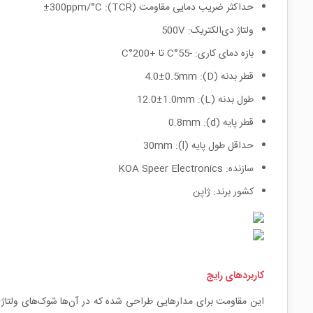
حداکثر ضریب دمایی مقاومت (TCR): ±300ppm/°C
ولتاژ دی‌الکتریک: 500V
بازه دمای کاری: -55°C تا +200°C
قطر بدنه (D): 4.0±0.5mm
طول بدنه (L): 12.0±1.0mm
قطر پایه (d): 0.8mm
حداقل طول پایه (l): 30mm
سازنده: KOA Speer Electronics
کشور برند: ژاپن
کاربردهای رایج