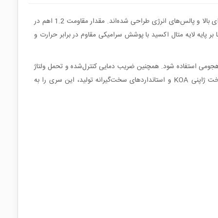
مقاومت‌های سری MOSX2 شرکت KOA از نوع متال اکسید فلزی بوده و برای تحمل شرایط سخت الکتریکی مانند شوک‌های ولتاژی، جریان‌های لحظه‌ای بالا و پالس‌های انرژی طراحی شده‌اند. مقدار مقاومت 1.2 اهم در
بر پایه لایه متال اکسید با پوشش سرامیکی مقاوم در برابر حرارت و
ادر است در مدارهای تغذیه، منابع سوئیچینگ، محافظت در برابر Surge و محدودسازی جریان هجومی استفاده شود. همچنین ضریب دمایی کنترل‌شده و تحمل ولتاژ
بالا باعث شده این قطعه در مدارهایی که مقاومت‌های معمولی کربنی یا فیلمی دچار آسیب می‌شوند عملکرد بسیار پایدارتری داشته باشد. کیفیت ساخت ژاپنی KOA و استانداردهای سخت‌گیرانه تولید، این سری را به