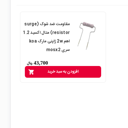
مقاومت ضد شوک (surge
resistor) متال اکسید 1.2
اهم 2w ژاپنی مارک koa
سری mosx2
43,700
ریال
افزودن به سبد خرید
shopping_cart