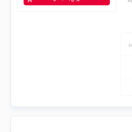
رت.
وع