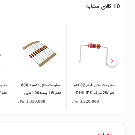
10 کالای مشابه
local_mall
local_mall
local_mall
تال فیلم 1.07K
مقاومت متال فیلم 82 اهم
مقاومت متال اکسید 68K
اهم 1/4W %1 بسته 100
خم 2W مارک PHILIPS
اهم 1W بسته100 تایی
بسته100 تایی
ریال
ریال
ریال
1,350,000
3,320,000
50 تایی