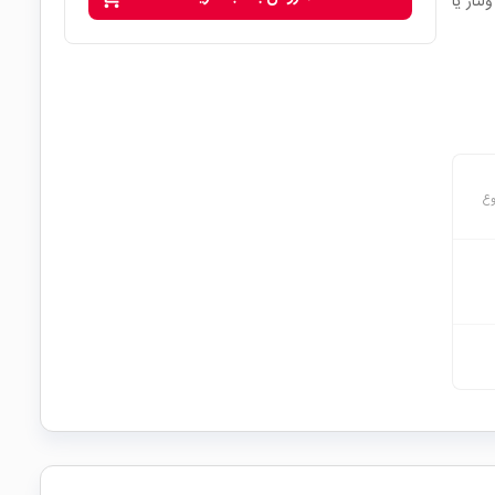
تاژ یا
وع