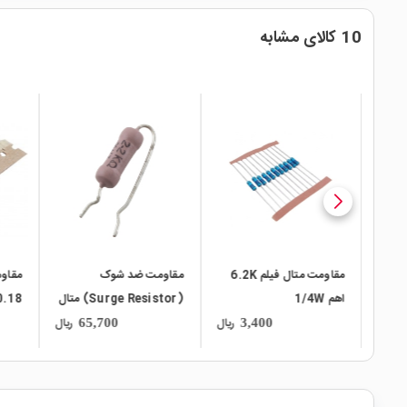
10 کالای مشابه
local_mall
local_mall
local_mall
High
مقاومت متال فیلم 6.2K
مقاومت ضد شوک
مقاو
ر
اهم 1/4W
(Surge Resistor) متال
1/2W کره ای
اکسید ایستاده 2.2K اهم
ریال
ریال
ریال
65,700
3,400
مارک PILKOR بسته 50
3W
سری SMW بسته 50 ت