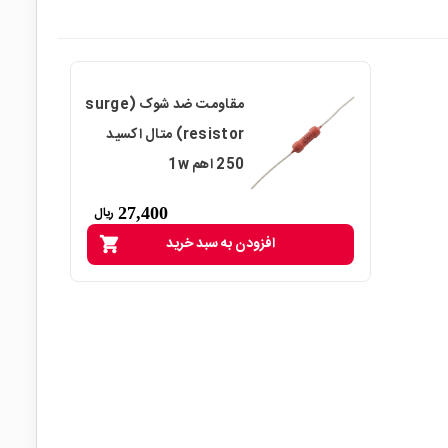
مقاومت ضد شوک (surge
resistor) متال اکسید
250 اهم 1w
27,400
ریال
افزودن به سبد خرید
shopping_cart