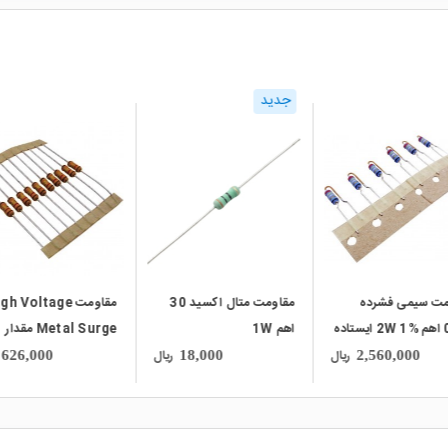
جدید
local_mall
local_mall
مت سیمی فشرده
مقاومت متال اکسید 30
مقاومت h Voltage
0.18 اهم %1 2W ایستاده
اهم 1W
Metal Surge مقدار
کره ای مارک SMART
820K اهم 1/2W
ریال
ریال
626,000
18,000
2,560,000
ایی
مارک T
تایی