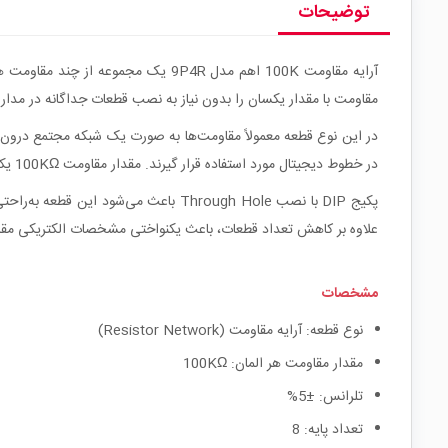
توضیحات
مقاومت با مقدار یکسان را بدون نیاز به نصب قطعات جداگانه در مدار
در خطوط دیجیتال مورد استفاده قرار گیرند. مقدار مقاومت 100KΩ یکی از مقادیر پرکاربرد در مدارهای منطقی، رابط‌های میکروکنترلری و مدارهای سیگنال دیجیتال محسوب می‌شود.
پکیج DIP با نصب Through Hole باعث م
علاوه بر کاهش تعداد قطعات، باعث یکنواختی مشخصات الکتریکی مق
مشخصات
نوع قطعه: آرایه مقاومت (Resistor Network)
مقدار مقاومت هر المان: 100KΩ
تلرانس: ±5%
تعداد پایه: 8