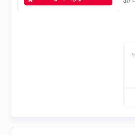
ات روی
وع