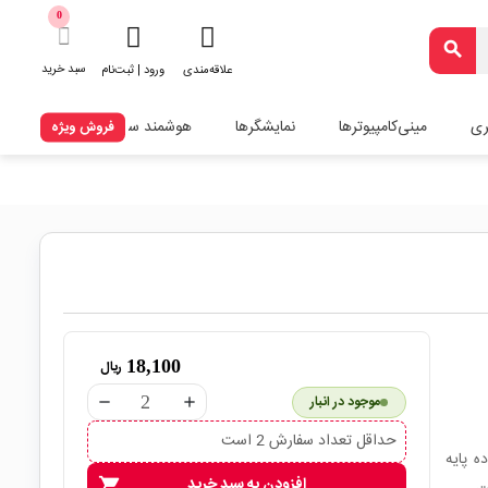
0
search
سبد خرید
علاقه‌مندی
ورود | ثبت‌نام
ری
مینی‌کامپیوترها
نمایشگرها
هوشمند سازی
فروش ویژه
18,100
ریال
موجود در انبار
remove
add
حداقل تعداد سفارش 2 است
اومتی شامل چند مقاومت 100KΩ با تلرانس 5% در پکیج DIP ده پایه
افزودن به سبد خرید
shopping_cart