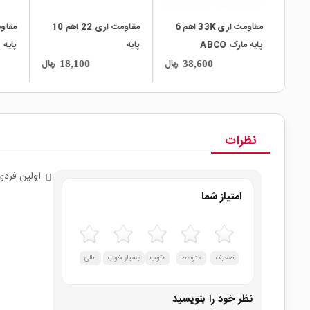
5.6K اهم
مقاومت اری 33K اهم 6
مقاومت اری 22 اهم 10
پایه مارک ABCO
پایه
پایه
ریال
ریال
ریال
18,100
38,600
نظرات
اولین فردی
امتیاز شما
ضعیف
متوسط
خوب
بسیار خوب
عالی
نظر خود را بنویسید