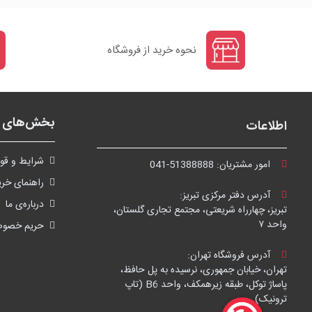
نحوه خرید از فروشگاه
بخش‌های ف
اطلاعات
شرايط و قوا
امور مشتریان:
041-51388888
راهنمای خری
آدرس دفتر مرکزی تبریز:
درباره‌ی ما
تبریز، چهارراه شریعتی، مجتمع تجاری گلستان،
واحد ۷
حریم خصو
آدرس فروشگاه تهران:
تهران، خیابان جمهوری، نرسیده به پل حافظ،
پاساژ توکل، طبقه زیرهمکف، واحد B6 (تاپ
ترونیک)