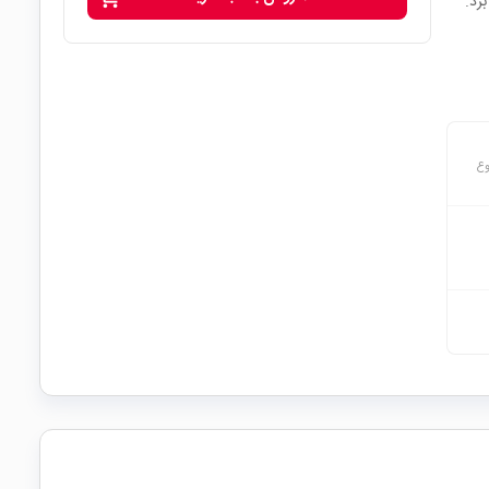
رد.
وع