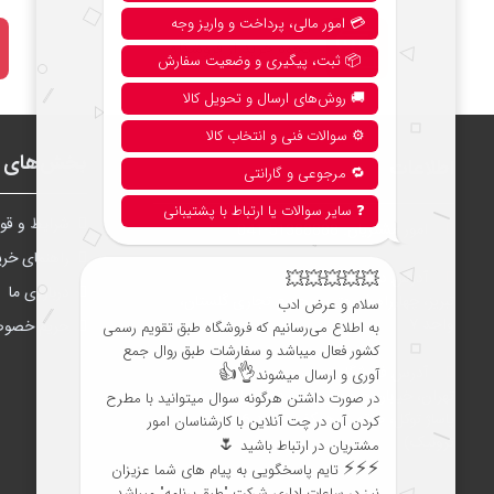
نحوه خرید از فروشگاه
بخش‌های ف
اطلاعات
شرايط و قوا
امور مشتریان:
041-51388888
راهنمای خری
آدرس دفتر مرکزی تبریز:
درباره‌ی ما
تبریز، چهارراه شریعتی، مجتمع تجاری گلستان،
واحد ۷
حریم خصو
آدرس فروشگاه تهران:
تهران، خیابان جمهوری، نرسیده به پل حافظ،
پاساژ توکل، طبقه زیرهمکف، واحد B6 (تاپ
ترونیک)