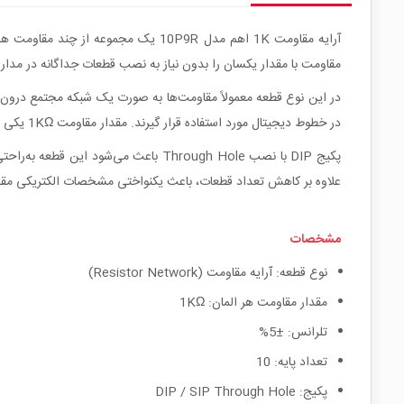
مقاومت با مقدار یکسان را بدون نیاز به نصب قطعات جداگانه در مدار
در خطوط دیجیتال مورد استفاده قرار گیرند. مقدار مقاومت 1KΩ یکی از مقادیر پرکاربرد در مدارهای منطقی، رابط‌های میکروکنترلری و مدارهای سیگنال دیجیتال محسوب می‌شود.
پکیج DIP با نصب Through Hole باعث م
علاوه بر کاهش تعداد قطعات، باعث یکنواختی مشخصات الکتریکی مق
مشخصات
نوع قطعه: آرایه مقاومت (Resistor Network)
مقدار مقاومت هر المان: 1KΩ
تلرانس: ±5%
تعداد پایه: 10
پکیج: DIP / SIP Through Hole