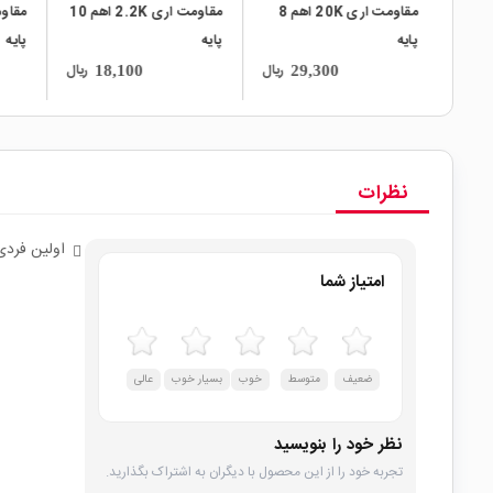
مقاومت اری 100K اهم 6
مقاومت اری 20K اهم 8
مقاومت اری 2.2K اهم 10
پایه
پایه
پایه
ریال
ریال
ریال
18,100
29,300
نظرات
اولین فردی
امتیاز شما
ضعیف
متوسط
خوب
بسیار خوب
عالی
نظر خود را بنویسید
تجربه خود را از این محصول با دیگران به اشتراک بگذارید.