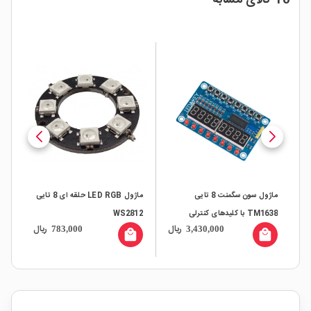
10 کالای مشابه
منت
ماژول سون سگمنت 8 تایی
ماژول LED RGB حلقه ای 8 تایی
TM1638 با کلیدهای کنترلی
WS2812
12
ال
ریال
ریال
783,000
3,430,000
all
local_mall
local_mall