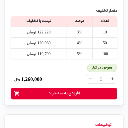
مقدار تخفیف
تعداد
درصد
قیمت با تخفیف
10
3%
122,220‎ تومان
50
4%
120,960‎ تومان
100
5%
119,700‎ تومان
موجود در انبار
1,260,000
ریال
remove
add
افزودن به سبد خرید
shopping_cart
توضیحات