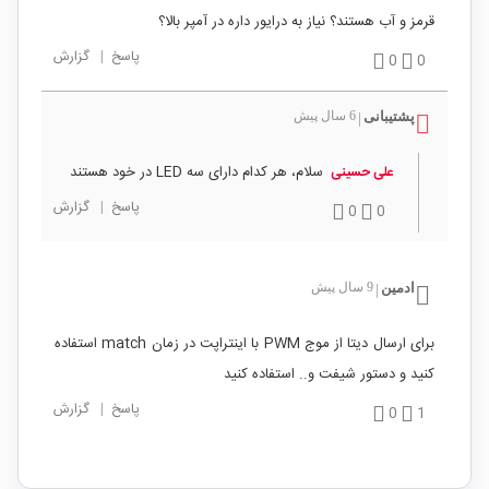
قرمز و آب هستند؟ نیاز به درایور داره در آمپر بالا؟
پاسخ
|
گزارش
0
0
پشتیبانی
6 سال پیش
|
سلام، هر کدام دارای سه LED در خود هستند
علی حسینی
پاسخ
|
گزارش
0
0
ادمین
9 سال پیش
|
برای ارسال دیتا از موج PWM با اینتراپت در زمان match استفاده
کنید و دستور شیفت و.. استفاده کنید
پاسخ
|
گزارش
0
1