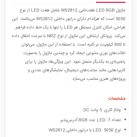
ماژول LED RGB هفت‌تایی WS2812 شامل هفت LED از نوع
5050 است که هرکدام دارای درایور داخلی WS2812 می‌باشند. این
طراحی امکان کنترل مستقل هر LED را تنها با یک خط داده فراهم
می‌کند. پروتکل ارتباطی این ماژول از نوع NRZ با سرعت انتقال داده
تا 800 کیلوبیت بر ثانیه است. با استفاده از این ماژول، می‌توان
افکت‌های نوری متنوعی ایجاد کرد و چندین ماژول را به‌صورت
زنجیره‌ای به یکدیگر متصل نمود. این ویژگی‌ها، ماژول را برای
کاربردهایی مانند ساعت‌های دیجیتال، نمایشگرهای عددی و
پروژه‌های هنری مناسب می‌سازد.
مشخصات
ولتاژ کاری: 5 ولت DC
تعداد LED: 7 عدد RGB آدرس‌پذیر
نوع LED: 5050 با درایور داخلی WS2812