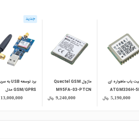
جدید
local_mall
local_mall
ماژول Quectel GSM
برد توسعه USB به سریال
مودم USB GSM و
M95FA-03-P
GSM/GPRS مدل
V4.1 دارای آنتن خارج
ازی شده
SIM800C
ماژول Sim800c
ریال
ریال
42,500,000
13,000,000
9,240,000