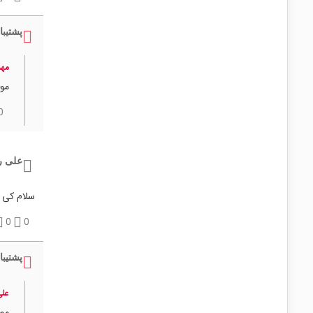
پشتیبا
مهد
موج
0
علی ر
سلام کی 
0
0
پشتیبا
علی
موج