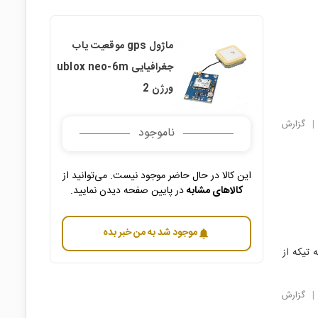
ماژول gps موقعیت یاب
جغرافیایی ublox neo-6m
ورژن 2
|
گزارش
ناموجود
این کالا در حال حاضر موجود نیست. می‌توانید از
کالاهای مشابه
در پایین صفحه دیدن نمایید.
موجود شد به من خبر بده
notifications
 تیکه از
|
گزارش