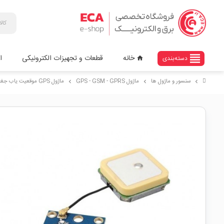
view_headline
خانه
قطعات و تجهیزات الکترونیکی
ا
دسته‌بندی
home
سنسور و ماژول ها
ماژول GPS - GSM - GPRS
ماژول GPS موقعیت یاب جغرافیایی ublox Neo-6m ورژن 2
chevron_right
chevron_right
chevron_right